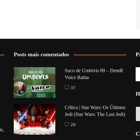
Posts mais comentados
P
Suco de Umbivis 09 – Dendê
Voice Bahia
37
H
Crítica | Star Wars: Os Últimos
Hi
Jedi (Star Wars: The Last Jedi)
28
n,
C