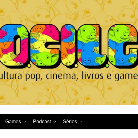
Games
Podcast
Séries
Game News
CqDL
Netflix