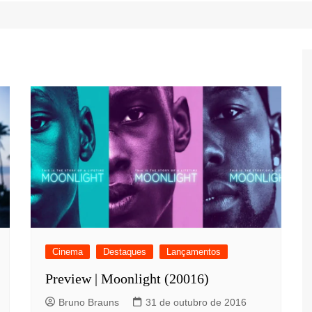
Game Review
Radiola Torresmo
Tv
Varacast
Umbivis
Cinema
Destaques
Lançamentos
Preview | Moonlight (20016)
Bruno Brauns
31 de outubro de 2016