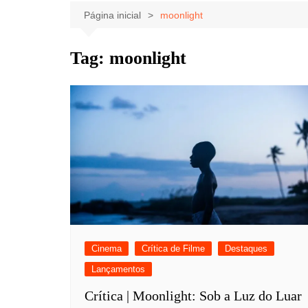
Celebridades
Clássicos
Livros
Página inicial
moonlight
Listas
Tiras
Tag:
moonlight
Música
Nostalgia
Notícias
Cinema
Crítica de Filme
Destaques
Lançamentos
Crítica | Moonlight: Sob a Luz do Luar