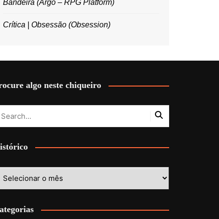
Bandeira (Argo – RPG Platform)
Crítica | Obsessão (Obsession)
rocure algo neste chiqueiro
istórico
stórico
ategorias