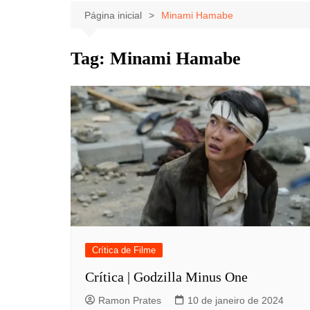
Celebridades
Clássicos
Livros
Página inicial
Minami Hamabe
Listas
Tiras
Tag:
Minami Hamabe
Música
Nostalgia
Notícias
Crítica de Filme
Crítica | Godzilla Minus One
Ramon Prates
10 de janeiro de 2024