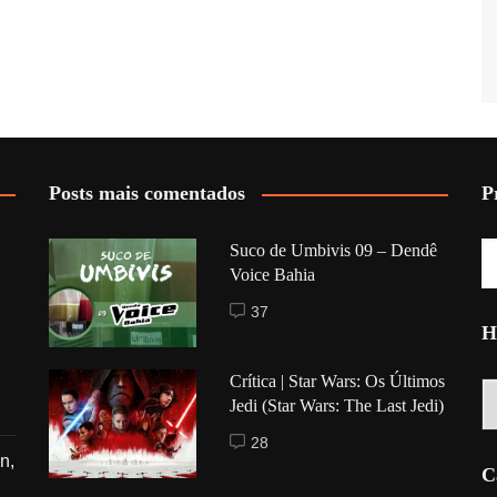
Posts mais comentados
P
Suco de Umbivis 09 – Dendê
Voice Bahia
37
H
Crítica | Star Wars: Os Últimos
Hi
Jedi (Star Wars: The Last Jedi)
28
n,
C