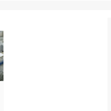
Game Review
Radiola Torresmo
Tv
Varacast
Umbivis