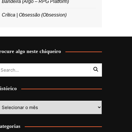
Bandeira (Argo – RPG Platform)
Crítica | Obsessão (Obsession)
rocure algo neste chiqueiro
istórico
stórico
ategorias