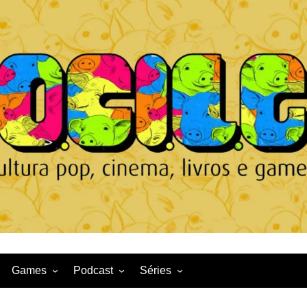
Games
Podcast
Séries
Game News
CqDL
Netflix