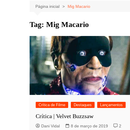
Celebridades
Clássicos
Livros
Página inicial
Mig Macario
Listas
Tiras
Tag:
Mig Macario
Música
Nostalgia
Notícias
Crítica de Filme
Destaques
Lançamentos
Crítica | Velvet Buzzsaw
Dani Vidal
8 de março de 2019
2