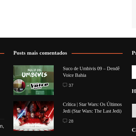
Posts mais comentados
P
Suco de Umbivis 09 – Dendê
Voice Bahia
37
H
Crítica | Star Wars: Os Últimos
Hi
Jedi (Star Wars: The Last Jedi)
28
n,
C