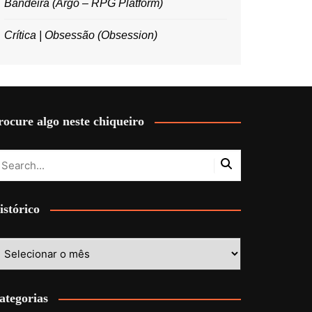
Bandeira (Argo – RPG Platform)
Crítica | Obsessão (Obsession)
rocure algo neste chiqueiro
istórico
stórico
ategorias