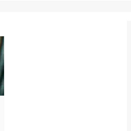
Game Review
Radiola Torresmo
Tv
Varacast
Umbivis