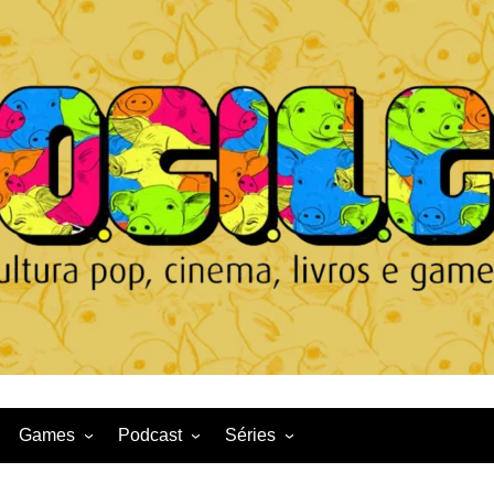
Games
Podcast
Séries
Game News
CqDL
Netflix