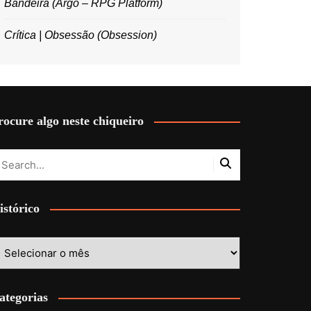
Bandeira (Argo – RPG Platform)
Crítica | Obsessão (Obsession)
rocure algo neste chiqueiro
istórico
stórico
ategorias