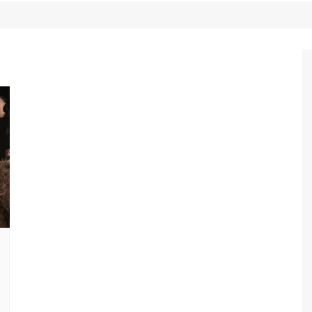
Game Review
Radiola Torresmo
Tv
Varacast
Umbivis