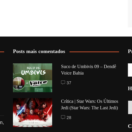
Posts mais comentados
P
Suco de Umbivis 09 – Dendê
Voice Bahia
37
H
Crítica | Star Wars: Os Últimos
Hi
Jedi (Star Wars: The Last Jedi)
28
n,
C