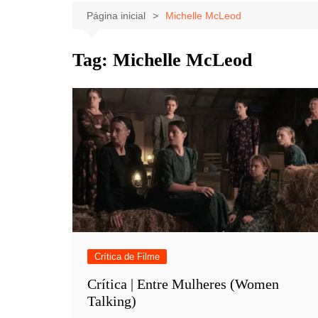
Celebridades
Clássicos
Livros
Página inicial
Michelle McLeod
Listas
Tiras
Tag:
Michelle McLeod
Música
Nostalgia
Notícias
Crítica de Filme
Crítica | Entre Mulheres (Women
Talking)