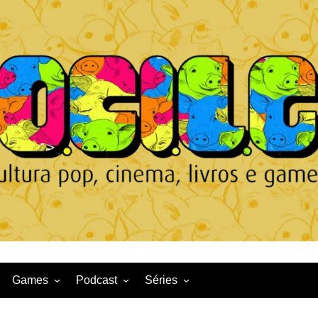
Games
Podcast
Séries
Game News
CqDL
Netflix