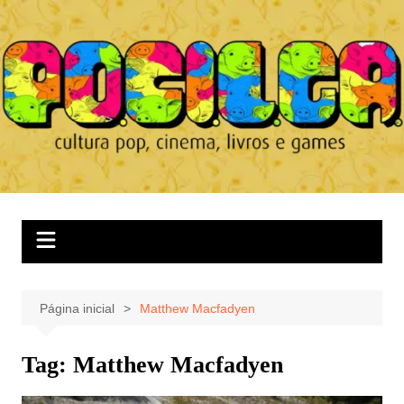
Ir
para
o
conteúdo
Página inicial
Matthew Macfadyen
Tag:
Matthew Macfadyen