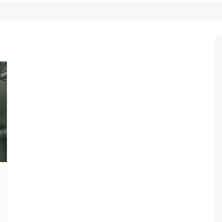
Game Review
Radiola Torresmo
Tv
Varacast
Umbivis