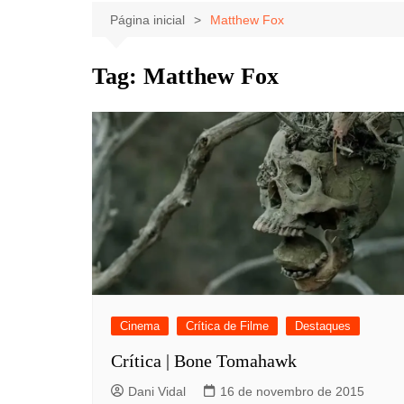
Celebridades
Clássicos
Livros
Página inicial
Matthew Fox
Listas
Tiras
Tag:
Matthew Fox
Música
Nostalgia
Notícias
Cinema
Crítica de Filme
Destaques
Crítica | Bone Tomahawk
Dani Vidal
16 de novembro de 2015