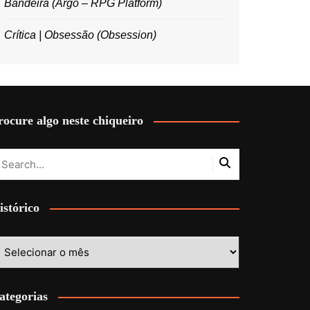
Bandeira (Argo – RPG Platform)
Crítica | Obsessão (Obsession)
rocure algo neste chiqueiro
istórico
stórico
ategorias