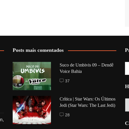
Posts mais comentados
P
Suco de Umbivis 09 – Dendê
Voice Bahia
37
H
Crítica | Star Wars: Os Últimos
Hi
Jedi (Star Wars: The Last Jedi)
28
n,
C