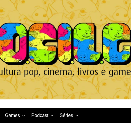
Games
Podcast
Séries
Game News
CqDL
Netflix