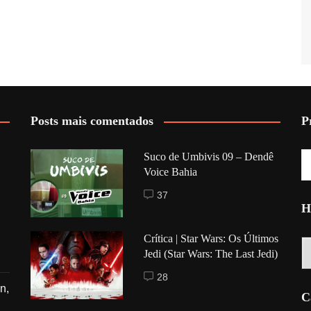
Posts mais comentados
P
Suco de Umbivis 09 – Dendê
Voice Bahia
37
H
Crítica | Star Wars: Os Últimos
Hi
Jedi (Star Wars: The Last Jedi)
28
n,
C