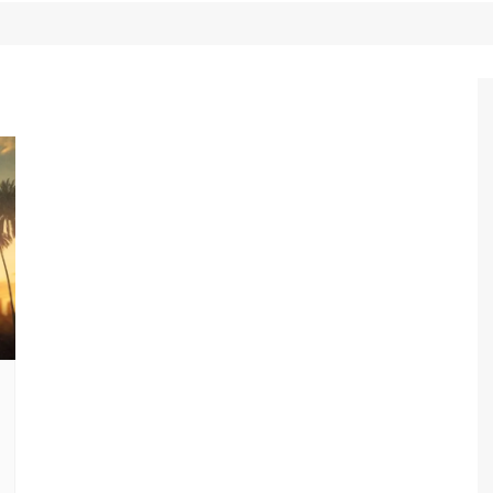
Game Review
Radiola Torresmo
Tv
Varacast
Umbivis