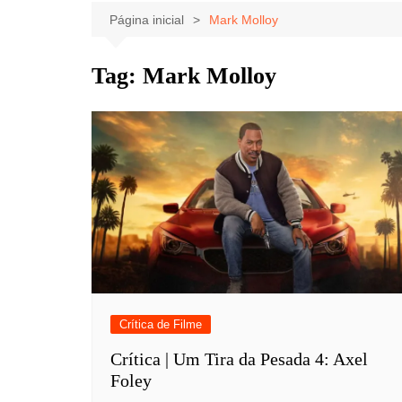
Celebridades
Clássicos
Livros
Página inicial
Mark Molloy
Listas
Tiras
Tag:
Mark Molloy
Música
Nostalgia
Notícias
Crítica de Filme
Crítica | Um Tira da Pesada 4: Axel
Foley