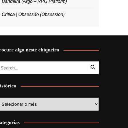
Bandeira (Argo – RPG Platform)
Crítica | Obsessão (Obsession)
rocure algo neste chiqueiro
istórico
stórico
ategorias