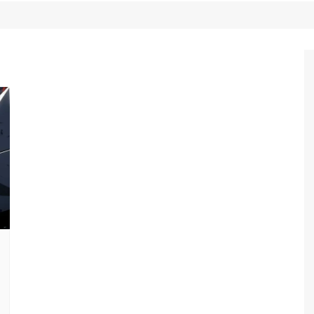
Game Review
Radiola Torresmo
Tv
Varacast
Umbivis