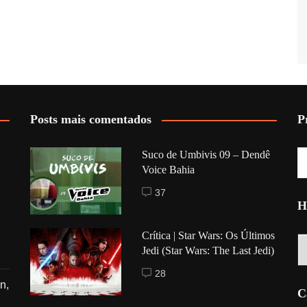
Posts mais comentados
P
Suco de Umbivis 09 – Dendê
Voice Bahia
37
H
Crítica | Star Wars: Os Últimos
Hi
Jedi (Star Wars: The Last Jedi)
28
n,
C