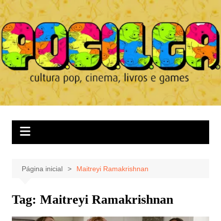
Ir
para
o
conteúdo
Página inicial
Maitreyi Ramakrishnan
Tag:
Maitreyi Ramakrishnan