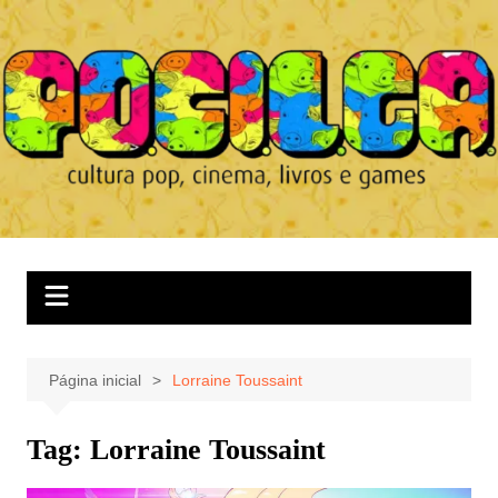
Ir
para
o
conteúdo
Página inicial
Lorraine Toussaint
Tag:
Lorraine Toussaint