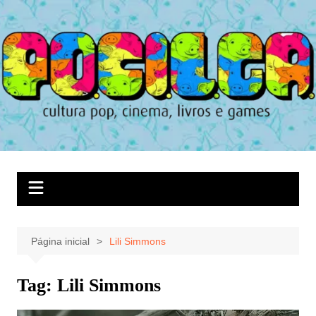
Ir
para
o
conteúdo
Página inicial
Lili Simmons
Tag:
Lili Simmons