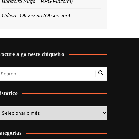
Bandeira (Argo – RPG Platform)
Crítica | Obsessão (Obsession)
rocure algo neste chiqueiro
istórico
stórico
ategorias