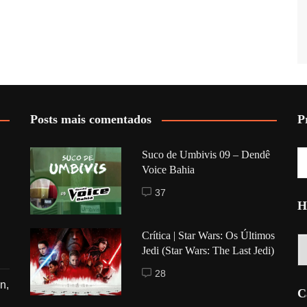
Posts mais comentados
P
Suco de Umbivis 09 – Dendê
Voice Bahia
37
H
Crítica | Star Wars: Os Últimos
Hi
Jedi (Star Wars: The Last Jedi)
28
n,
C