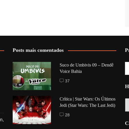
Posts mais comentados
P
Suco de Umbivis 09 – Dendê
Voice Bahia
37
H
Crítica | Star Wars: Os Últimos
Hi
Jedi (Star Wars: The Last Jedi)
28
n,
C