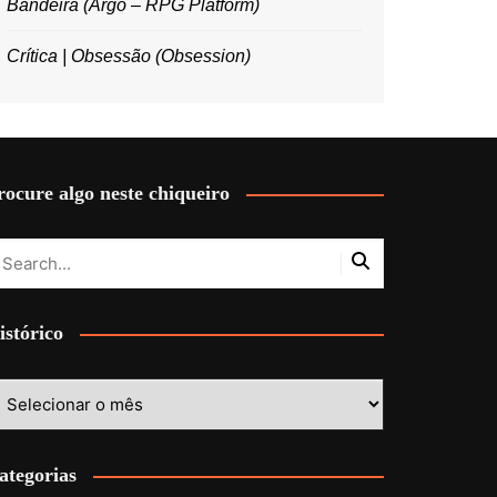
Bandeira (Argo – RPG Platform)
Crítica | Obsessão (Obsession)
rocure algo neste chiqueiro
istórico
stórico
ategorias