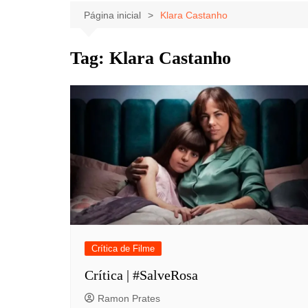
Celebridades
Clássicos
Livros
Página inicial
Klara Castanho
Listas
Tiras
Tag:
Klara Castanho
Música
Nostalgia
Notícias
Crítica de Filme
Crítica | #SalveRosa
Ramon Prates