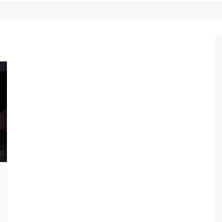
Game Review
Radiola Torresmo
Tv
Varacast
Umbivis