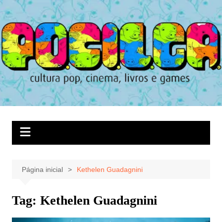
Ir
para
o
conteúdo
Página inicial
Kethelen Guadagnini
Tag:
Kethelen Guadagnini