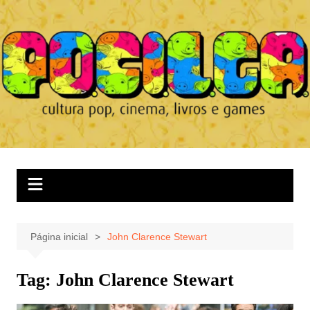
Ir
para
o
conteúdo
Página inicial
John Clarence Stewart
Tag:
John Clarence Stewart