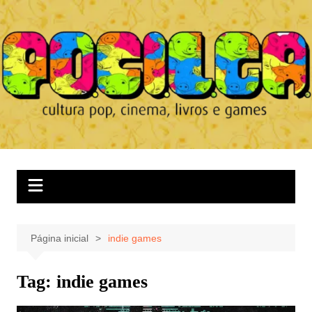
Ir
para
o
conteúdo
Página inicial
indie games
Tag:
indie games