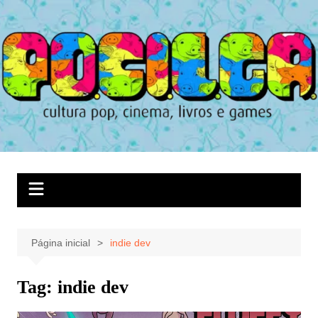
Ir
para
o
conteúdo
Página inicial
indie dev
Tag:
indie dev