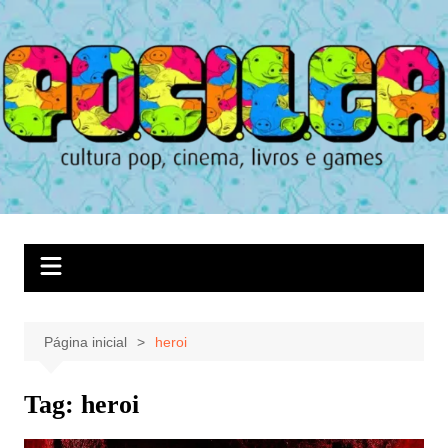
Ir
para
o
conteúdo
Página inicial
heroi
Tag:
heroi