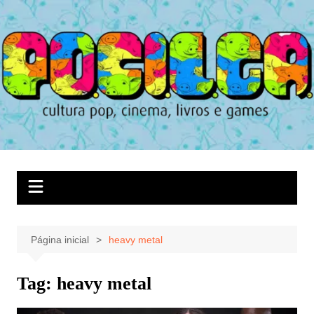
Ir
para
o
conteúdo
Página inicial
heavy metal
Tag:
heavy metal