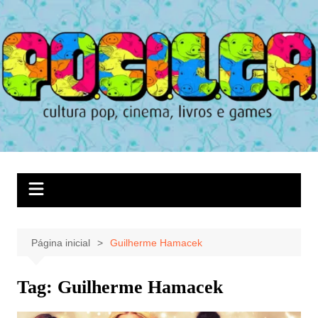
Ir
para
o
conteúdo
Página inicial
Guilherme Hamacek
Tag:
Guilherme Hamacek