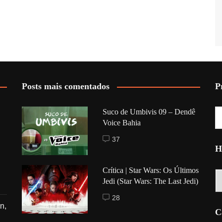
Posts mais comentados
P
Suco de Umbivis 09 – Dendê
Voice Bahia
37
H
Crítica | Star Wars: Os Últimos
Hi
Jedi (Star Wars: The Last Jedi)
28
n,
C