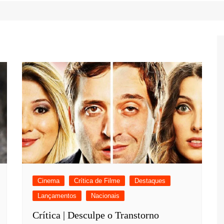
Game Review
Radiola Torresmo
Tv
Varacast
Umbivis
Cinema
Crítica de Filme
Destaques
Lançamentos
Nacionais
Crítica | Desculpe o Transtorno