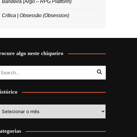
Bandeira (Argo – RPG Platform)
Crítica | Obsessão (Obsession)
rocure algo neste chiqueiro
istórico
stórico
ategorias