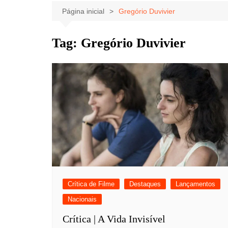
Celebridades
Clássicos
Livros
Página inicial
Gregório Duvivier
Listas
Tiras
Tag:
Gregório Duvivier
Música
Nostalgia
Notícias
Crítica de Filme
Destaques
Lançamentos
Nacionais
Crítica | A Vida Invisível