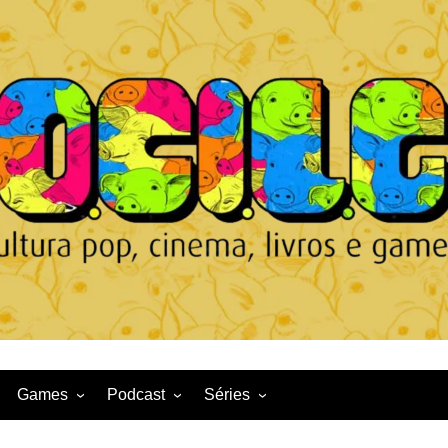
Games
Podcast
Séries
Game News
CqDL
Netflix