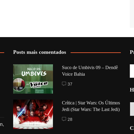
Posts mais comentados
P
Suco de Umbivis 09 – Dendê
Voice Bahia
37
H
Crítica | Star Wars: Os Últimos
Hi
Jedi (Star Wars: The Last Jedi)
28
n,
C