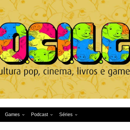
Games
Podcast
Séries
Game News
CqDL
Netflix