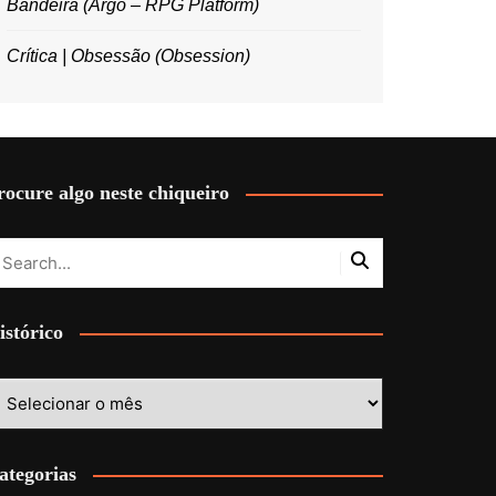
Bandeira (Argo – RPG Platform)
Crítica | Obsessão (Obsession)
rocure algo neste chiqueiro
istórico
stórico
ategorias