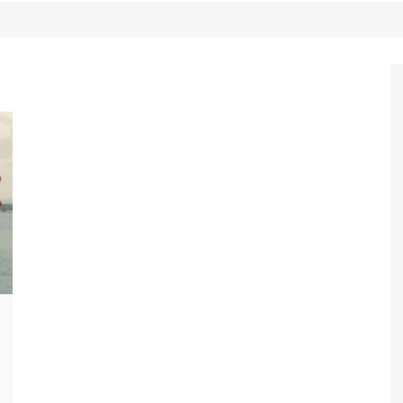
Game Review
Radiola Torresmo
Tv
Varacast
Umbivis