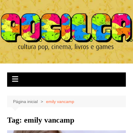
Ir
para
o
conteúdo
Página inicial
emily vancamp
Tag:
emily vancamp