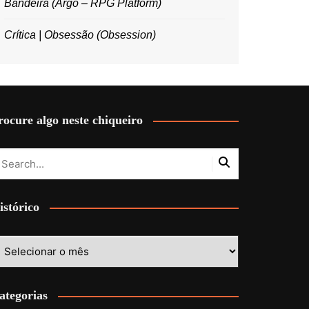
Bandeira (Argo – RPG Platform)
Crítica | Obsessão (Obsession)
rocure algo neste chiqueiro
istórico
stórico
ategorias