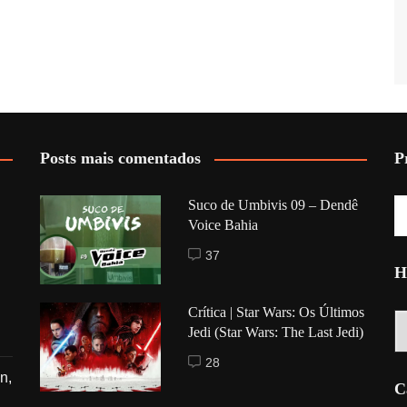
Posts mais comentados
P
Suco de Umbivis 09 – Dendê
Voice Bahia
37
H
Crítica | Star Wars: Os Últimos
Hi
Jedi (Star Wars: The Last Jedi)
28
n,
C