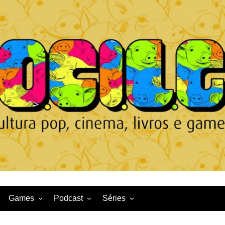
Games
Podcast
Séries
Game News
CqDL
Netflix