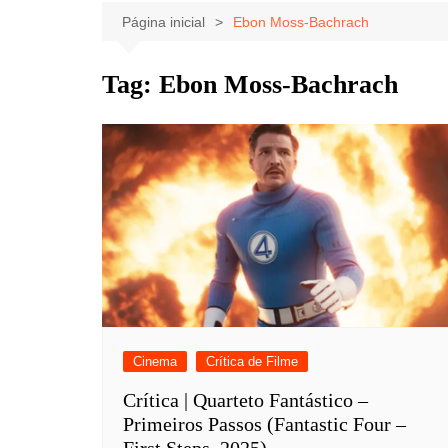
Celebridades
Clássicos
Livros
Página inicial
Ebon Moss-Bachrach
Listas
Tiras
Tag:
Ebon Moss-Bachrach
Música
Nostalgia
Notícias
Cinema
Crítica de Filme
Crítica | Quarteto Fantástico –
Primeiros Passos (Fantastic Four –
First Steps, 2025)