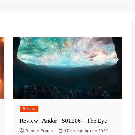
Game Review
Radiola Torresmo
Tv
Varacast
Umbivis
Review
Review | Andor –S01E06 – The Eye
Ramon Prates
17 de outubro de 2022