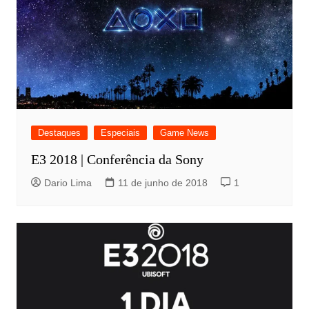
Destaques
Especiais
Game News
E3 2018 | Conferência da Sony
Dario Lima
11 de junho de 2018
1