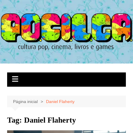
Ir
para
o
conteúdo
Página inicial
Daniel Flaherty
Tag:
Daniel Flaherty