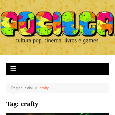
Ir
para
o
conteúdo
Página inicial
crafty
Tag:
crafty