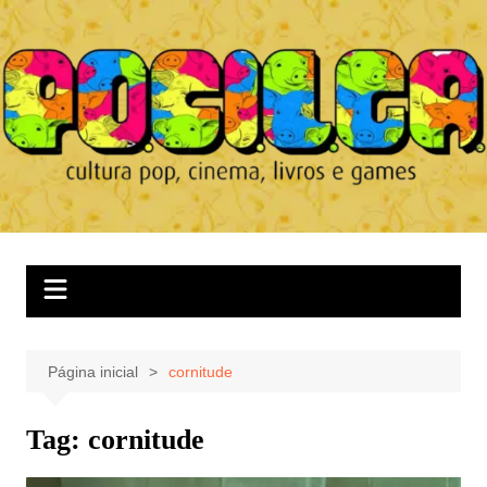
Ir
para
o
conteúdo
Página inicial
cornitude
Tag:
cornitude