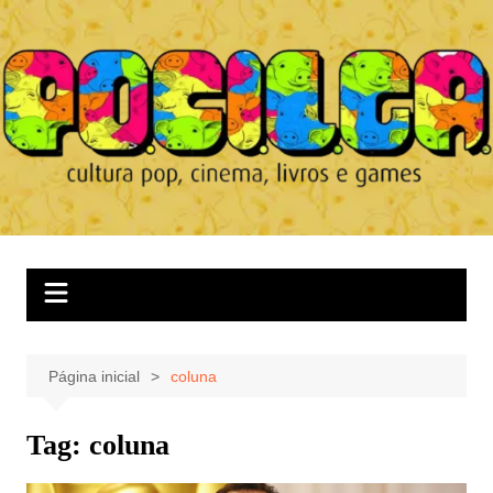
Ir
para
o
conteúdo
Página inicial
coluna
Tag:
coluna