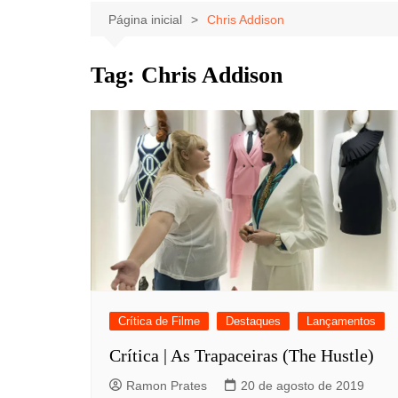
Celebridades
Clássicos
Livros
Página inicial
Chris Addison
Listas
Tiras
Tag:
Chris Addison
Música
Nostalgia
Notícias
Crítica de Filme
Destaques
Lançamentos
Crítica | As Trapaceiras (The Hustle)
Ramon Prates
20 de agosto de 2019