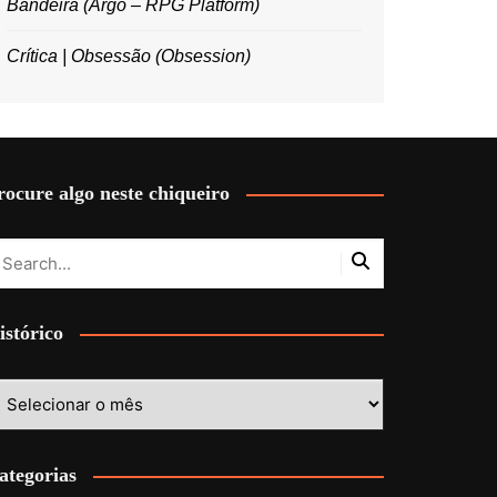
Bandeira (Argo – RPG Platform)
Crítica | Obsessão (Obsession)
rocure algo neste chiqueiro
istórico
stórico
ategorias