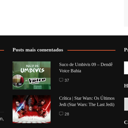
Posts mais comentados
P
Suco de Umbivis 09 – Dendê
Voice Bahia
37
H
Crítica | Star Wars: Os Últimos
Hi
Jedi (Star Wars: The Last Jedi)
28
n,
C