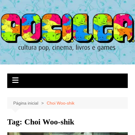
Ir
para
o
conteúdo
Página inicial
Choi Woo-shik
Tag:
Choi Woo-shik