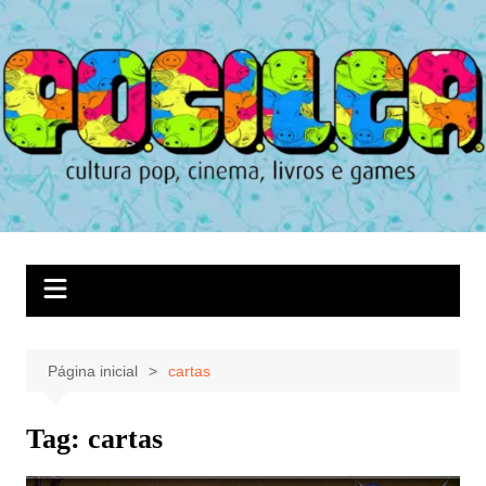
Ir
para
o
conteúdo
Página inicial
cartas
Tag:
cartas