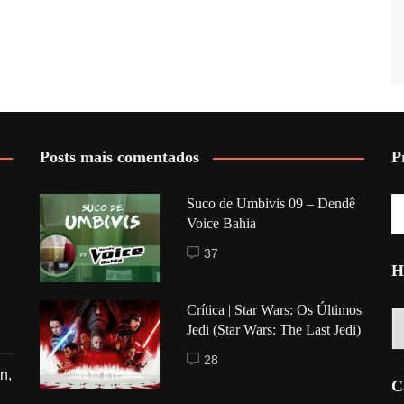
Posts mais comentados
P
Suco de Umbivis 09 – Dendê
Voice Bahia
37
H
Crítica | Star Wars: Os Últimos
Hi
Jedi (Star Wars: The Last Jedi)
28
n,
C