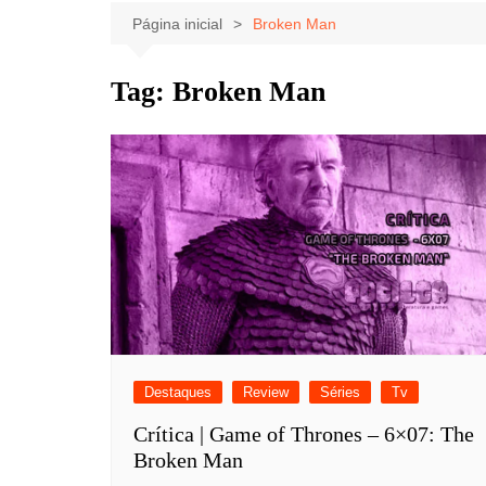
Celebridades
Clássicos
Livros
Página inicial
Broken Man
Listas
Tiras
Tag:
Broken Man
Música
Nostalgia
Notícias
Destaques
Review
Séries
Tv
Crítica | Game of Thrones – 6×07: The
Broken Man