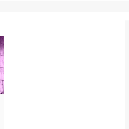
Game Review
Radiola Torresmo
Tv
Varacast
Umbivis