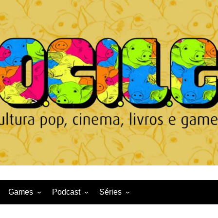
Games
Podcast
Séries
Game News
CqDL
Netflix