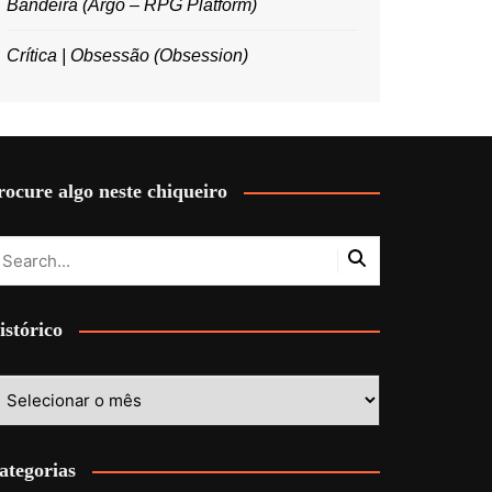
Bandeira (Argo – RPG Platform)
Crítica | Obsessão (Obsession)
rocure algo neste chiqueiro
istórico
stórico
ategorias