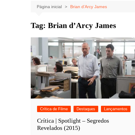
Celebridades
Clássicos
Livros
Página inicial
Brian d’Arcy James
Listas
Tiras
Tag:
Brian d’Arcy James
Música
Nostalgia
Notícias
Crítica de Filme
Destaques
Lançamentos
Crítica | Spotlight – Segredos
Revelados (2015)