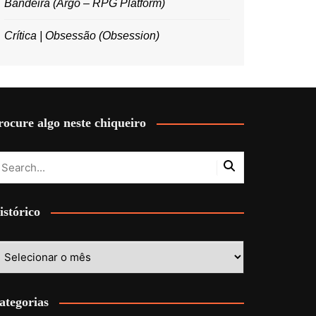
Bandeira (Argo – RPG Platform)
Crítica | Obsessão (Obsession)
rocure algo neste chiqueiro
istórico
stórico
ategorias