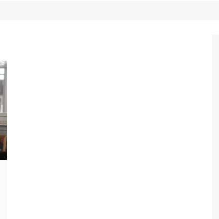
Game Review
Radiola Torresmo
Tv
Varacast
Umbivis