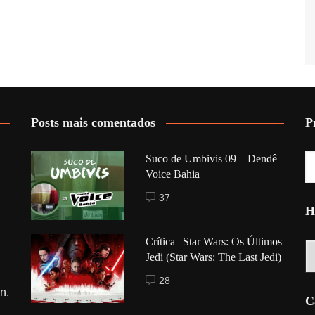
Posts mais comentados
P
Suco de Umbivis 09 – Dendê
Voice Bahia
37
H
Crítica | Star Wars: Os Últimos
Hi
Jedi (Star Wars: The Last Jedi)
28
n,
C