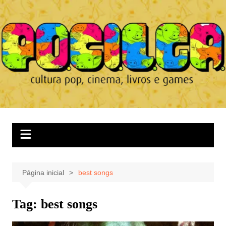
Ir
para
o
conteúdo
Página inicial
best songs
Tag:
best songs