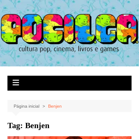
Ir
para
o
conteúdo
Página inicial
Benjen
Tag:
Benjen