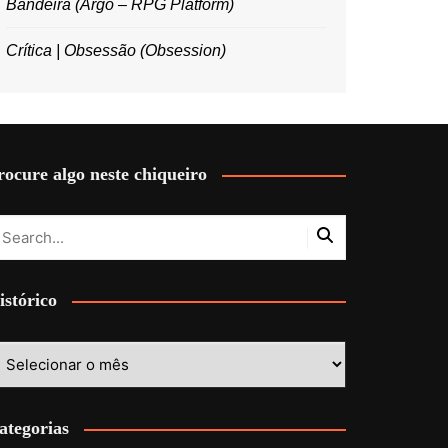
Bandeira (Argo – RPG Platform)
Crítica | Obsessão (Obsession)
rocure algo neste chiqueiro
istórico
stórico
ategorias