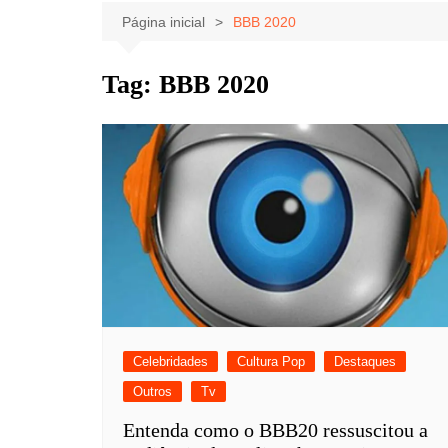
Celebridades
Clássicos
Livros
Página inicial
BBB 2020
Listas
Tiras
Tag:
BBB 2020
Música
Nostalgia
Notícias
Celebridades
Cultura Pop
Destaques
Outros
Tv
Entenda como o BBB20 ressuscitou a