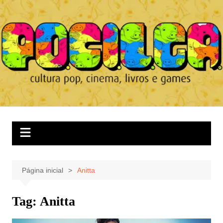
Ir
para
o
conteúdo
Página inicial
Anitta
Tag:
Anitta