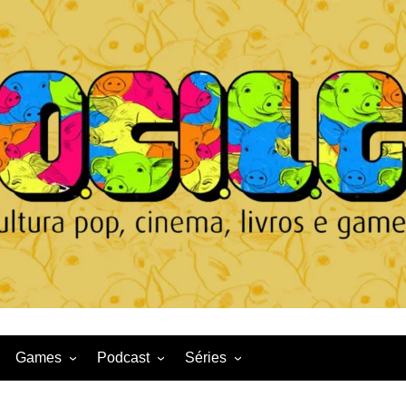
Games
Podcast
Séries
Game News
CqDL
Netflix