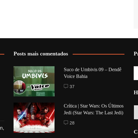
Posts mais comentados
P
Suco de Umbivis 09 – Dendê
Voice Bahia
37
H
Crítica | Star Wars: Os Últimos
Hi
Jedi (Star Wars: The Last Jedi)
28
n,
C