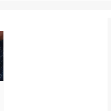
Game Review
Radiola Torresmo
Tv
Varacast
Umbivis