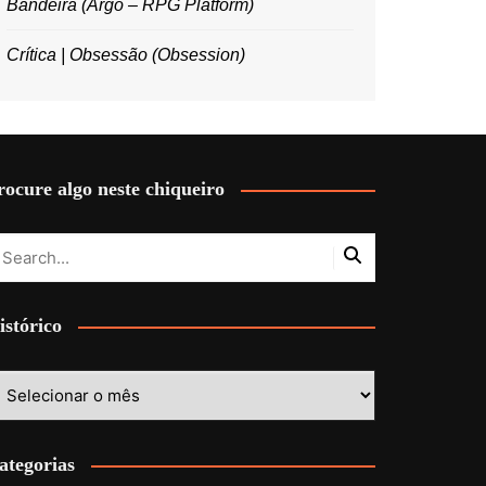
Bandeira (Argo – RPG Platform)
Crítica | Obsessão (Obsession)
rocure algo neste chiqueiro
istórico
stórico
ategorias