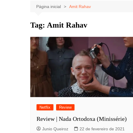
Celebridades
Clássicos
Livros
Página inicial
Amit Rahav
Listas
Tiras
Tag:
Amit Rahav
Música
Nostalgia
Notícias
Netflix
Review
Review | Nada Ortodoxa (Minissérie)
Junio Queiroz
22 de fevereiro de 2021