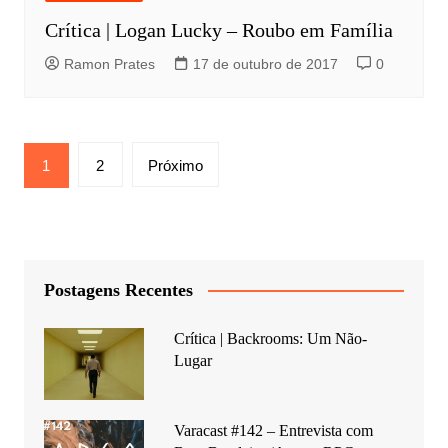
Crítica | Logan Lucky – Roubo em Família
Ramon Prates
17 de outubro de 2017
0
Paginação
1
2
Próximo
de
posts
Postagens Recentes
Crítica | Backrooms: Um Não-
Lugar
Varacast #142 – Entrevista com