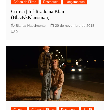
Crítica de Filme
Destaques
Lançamentos
Crítica | Infiltrado na Klan
(BlacKkKlansman)
Bianca Nascimento
20 de novembro de 2018
0
Cinema
Crítica de Filme
Destaques
Sci-Fi