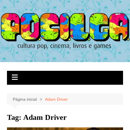
Ir
para
o
conteúdo
Página inicial
Adam Driver
Tag:
Adam Driver