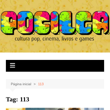
Ir
para
o
conteúdo
Página inicial
113
Tag:
113