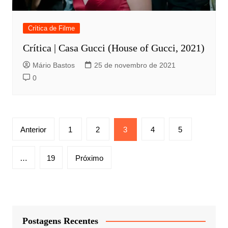
Crítica de Filme
Crítica | Casa Gucci (House of Gucci, 2021)
Mário Bastos
25 de novembro de 2021
0
Paginação
Anterior
1
2
3
4
5
de
posts
…
19
Próximo
Postagens Recentes