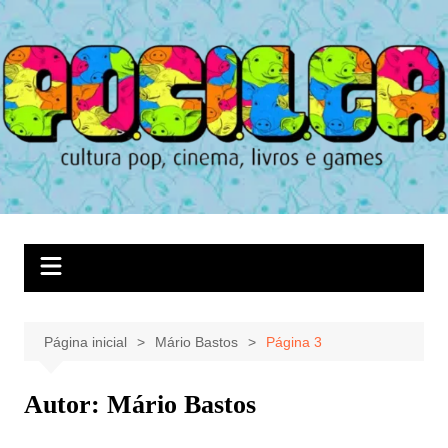
Ir
para
o
conteúdo
Página inicial
Mário Bastos
Página 3
Autor:
Mário Bastos