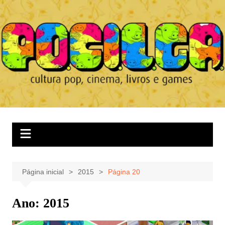
Ir
para
o
conteúdo
Página inicial
2015
Página 20
Ano:
2015