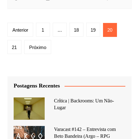
Paginação
Anterior
1
…
18
19
20
de
posts
21
Próximo
Postagens Recentes
Crítica | Backrooms: Um Não-
Lugar
Varacast #142 – Entrevista com
Beto Bandeira (Argo – RPG