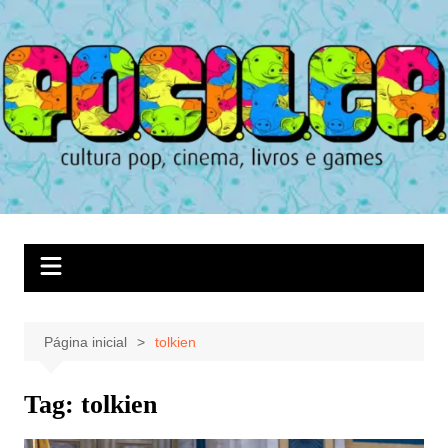
Ir
para
o
conteúdo
Página inicial
tolkien
Tag:
tolkien