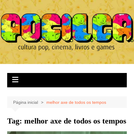
Ir
para
o
conteúdo
Página inicial
melhor axe de todos os tempos
Tag:
melhor axe de todos os tempos