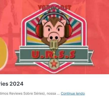
ries 2024
Varacast
timos Reviews Sobre Séries), nossa …
Continue lendo
#130
–
URSS