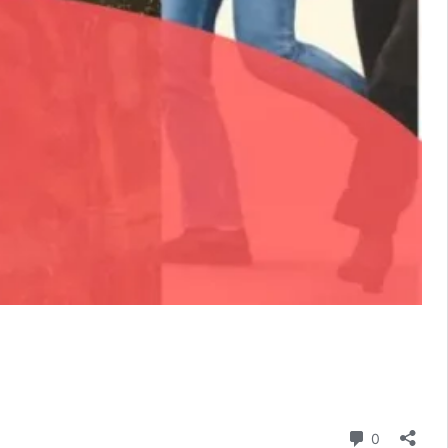
Comentári
0